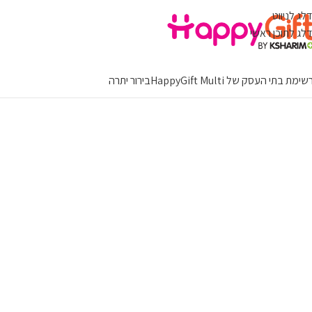
דלג לניווט
דלג לתוכן ראשי
ימת בתי העסק של HappyGift Multi
בירור יתרה