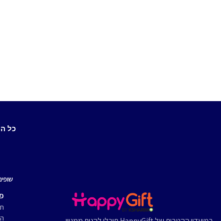
כל ה
שופינ
פר
תק
הצ
במועדון ההטבות של HappyGift תוכלו להנות ממגוון