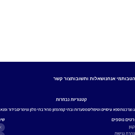
הטבות
מי אנחנו
שאלות ותשובות
צור קשר
קטגוריות נבחרות
ג וצרכנות
ספא עיסויים וטיפולים
מסעדות ובתי קפה
מזון מהיר
בתי מלון וצימרים
בידור ופנאי
טים נוספים
שיר
נון
הרת נגישות