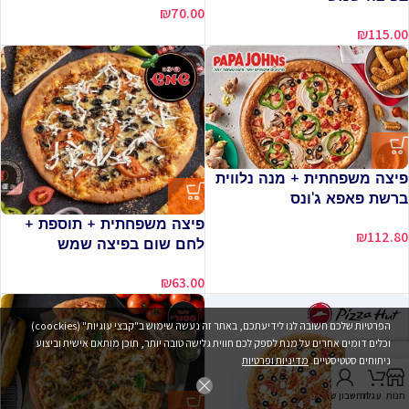
₪
70.00
₪
115.00
פיצה משפחתית + מנה נלווית
ברשת פאפא ג'ונס
פיצה משפחתית + תוספת +
₪
112.80
לחם שום בפיצה שמש
₪
63.00
הפרטיות שלכם חשובה לנו לידיעתכם, באתר זה נעשה שימוש ב"קבצי עוגיות" (coockies)
וכלים דומים אחרים על מנת לספק לכם חווית גלישה טובה יותר, תוכן מותאם אישית וביצוע
ניתוחים סטטיסטיים.
מדיניות ופרטיות
חנות
עגלה
החשבון שלי