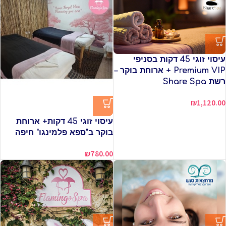
עיסוי זוגי 45 דקות בסניפי
Premium VIP + ארוחת בוקר –
רשת Share Spa
₪
1,120.00
עיסוי זוגי 45 דקות+ ארוחת
בוקר ב"ספא פלמינגו" חיפה
₪
780.00