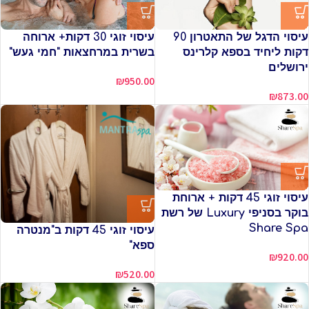
עיסוי הדגל של התאטרון 90
עיסוי זוגי 30 דקות+ ארוחה
דקות ליחיד בספא קלרינס
בשרית במרחצאות "חמי געש"
ירושלים
₪
950.00
₪
873.00
עיסוי זוגי 45 דקות + ארוחת
בוקר בסניפי Luxury של רשת
Share Spa
עיסוי זוגי 45 דקות ב"מנטרה
ספא"
₪
920.00
₪
520.00