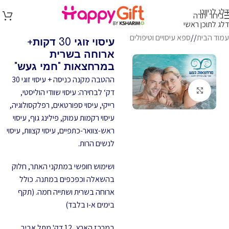
דלג לניווט
בירור יתרה
דלג לתוכן ראשי
עמוד הבית
/
ספא עיסויים וטיפולים
עיסוי זוגי 30 דקות+
ארוחה בשרית
במרחצאות "חמי געש"
ההטבה מקנה כניסה + עיסוי זוגי 30
לחץ להגדלה
דק‘ לבחירה: עיסוי שוודי הוליסטי,
רייקי, עיסוי ספורטאים, רפלקסולוגיה,
עיסוי רקמות עמוק, פילינג גוף, עיסוי
ראש-צוואר-כתפיים, עיסוי קצוות, עיסוי
לנשים הרות.
ושימוש חופשי במתקני האתר, חלוק
בהשאלה וכפכפים במתנה. כולל
ארוחה בשרית ושתייה חמה. (תקף
בימים א-ו בלבד)
במרכז הארץ, 12 דק' מתל אביב