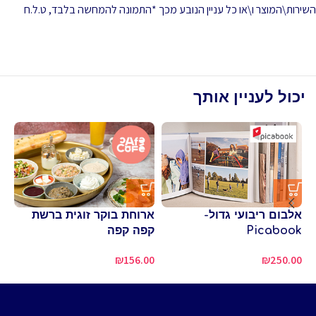
השירות\המוצר ו\או כל עניין הנובע מכך *התמונה להמחשה בלבד, ט.ל.ח
יכול לעניין אותך
אלבום ריבועי גדול-
ארוחת בוקר זוגית ברשת
כר
Picabook
קפה קפה
פו
סי
₪
156.00
₪
250.00
00