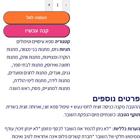
+
-
הוספה לסל
קנה עכשיו
קטגוריה
ספא עיסויים וטיפולים
תגיות
גיוס
,
מתנות בני מצווה
,
מתנות
הוקרה ומצויינות
,
מתנות וותק
,
מתנות
חתונה ואירוסין
,
מתנות לבתי ספר,
גנים, וועדים
,
מתנות לחגים ומועדים
,
מתנות לידה
,
מתנות לימי הולדת
,
מתנות למתגייס
,
פסח
,
ראש השנה
פרטים נוספים
ההטבה מקנה כניסה זוגית לחמי געש + טיפול ספא זוגי, וארוחה זוגית בשרית.
תוקף הטבה:
כשנתיים מיום הנפקת השובר.
הערות כלליות:
*לא ניתן להמיר את השובר לכסף מזומן *לא יינתן זיכוי/ עודף
ממימוש חלקי של השובר *חברת קשרים פלוס אינה אחראית לטיב ואיכות