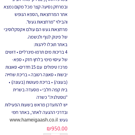
ובמרחק נסיעה קצר מכל מקום נמצא
אתר המרחצאות ,הספא הנופש
והבילוי "מרחצאות געש".
מרחצאות געש הם עולם אקסקלוסיבי
של פינוק לגוף ולנשמה.
באתר תוכלו ליהנות:
4 בריכות מים תרמו-מינרליים • דושים
של עיסוי מימי בלחץ חזק • ספא-
מרכז טיפולים עם 15 חדרים• סאונות
יבשות • סאונה רטובה • בריכת שחייה
(בעונה) • בריכת פעוטות (בעונה) •
בית קפה חלבי • מסעדה בשרית
"נוסטלגיה" כשרה
יש להתעדכן מראש בשעות הפעילות
ובדרכי ההגעה לאתר, באתר חמי
געש:
www.hameigaash.co.il
₪
950.00