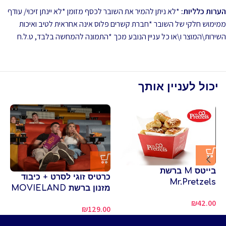
הערות כלליות:
*לא ניתן להמיר את השובר לכסף מזומן *לא יינתן זיכוי/ עודף
ממימוש חלקי של השובר *חברת קשרים פלוס אינה אחראית לטיב ואיכות
השירות\המוצר ו\או כל עניין הנובע מכך *התמונה להמחשה בלבד, ט.ל.ח
יכול לעניין אותך
בייטס M ברשת
כרטיס זוגי לסרט + כיבוד
Mr.Pretzels
בס
מזנון ברשת MOVIELAND
00
₪
42.00
₪
129.00