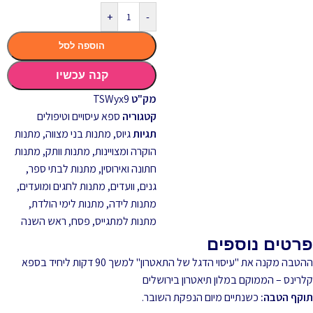
+
-
הוספה לסל
קנה עכשיו
מק"ט
TSWyx9
קטגוריה
ספא עיסויים וטיפולים
תגיות
גיוס
,
מתנות בני מצווה
,
מתנות
הוקרה ומצויינות
,
מתנות וותק
,
מתנות
חתונה ואירוסין
,
מתנות לבתי ספר,
גנים, וועדים
,
מתנות לחגים ומועדים
,
מתנות לידה
,
מתנות לימי הולדת
,
מתנות למתגייס
,
פסח
,
ראש השנה
פרטים נוספים
ההטבה מקנה את "עיסוי הדגל של התאטרון" למשך 90 דקות ליחיד בספא
קלרינס – הממוקם במלון תיאטרון בירושלים
תוקף הטבה:
כשנתיים מיום הנפקת השובר.