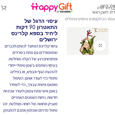
דלג לניווט
בירור יתרה
דלג לתוכן ראשי
עמוד הבית
/
ספא עיסויים וטיפולים
עיסוי הדגל של
התאטרון 90 דקות
ליחיד בספא קלרינס
ירושלים
לחץ להגדלה
עיסוי קלרינס המיועד לנשים ולגברים
שמתמודדים עם מתח בשרירים
ומחפשים רגע של הקלה מוחלטת.
בעיסוי נשתמש בשמן טיפולי ייחודי
להרגעת הגוף והנפש, או בפילינג
טיפולי כדי לעורר אותם. הטיפול
מותאם אישית עבורך, כדי לשחרר
באופן איטי מתח עמוק ולעורר אנרגיות
חדשות. ניחוח השמנים האתריים
מעניק תחושה של רווחה מוחלטת. זהו
טיפול מדהים שמזמין אתכם להתנתק