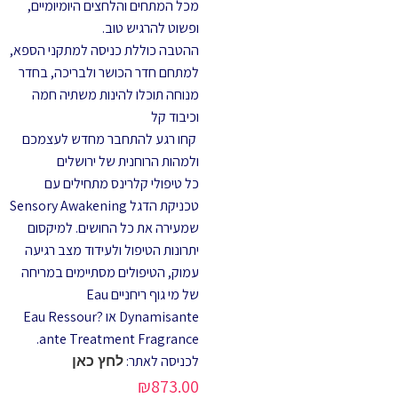
מכל המתחים והלחצים היומיומיים,
ופשוט להרגיש טוב.
ההטבה כוללת כניסה למתקני הספא,
למתחם חדר הכושר ולבריכה, בחדר
מנוחה תוכלו להינות משתיה חמה
וכיבוד קל
קחו רגע להתחבר מחדש לעצמכם
ולמהות הרוחנית של ירושלים
כל טיפולי קלרינס מתחילים עם
טכניקת הדגל Sensory Awakening
שמעירה את כל החושים. למיקסום
יתרונות הטיפול ולעידוד מצב רגיעה
עמוק, הטיפולים מסתיימים במריחה
של מי גוף ריחניים Eau
Dynamisante או Eau Ressour?
ante Treatment Fragrance.
לכניסה לאתר:
לחץ כאן
₪
873.00