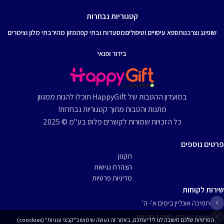
קטגוריות נבחרות
שופינג וצרכנות
ספא עיסויים וטיפולים
מסעדות ובתי קפה
מזון מהיר
בתי מלון וצימרים
בידור ופנאי
במועדון ההטבות של HappyGift תוכלו להנות ממגוון
מתנות והטבות מתוך קטגוריות נבחרות!
כל הזכויות שמורות לקשרים פלוס בע"מ © 2025
פרטים נוספים
תקנון
הצהרת נגישות
מדיניות פרטיות
שירות לקוחות
תמיכה אונליין בימים א'- ה'
שעות פעילות: 09:00-17:00
הפרטיות שלכם חשובה לנו לידיעתכם, באתר זה נעשה שימוש ב"קבצי עוגיות" (coockies)