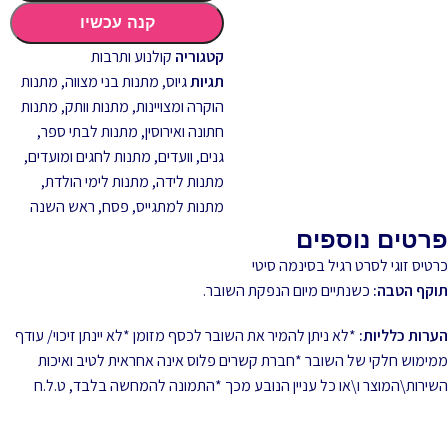
קנה עכשיו
קטגוריה
קולנוע ותרבות
תגיות
גיוס
,
מתנות בני מצווה
,
מתנות
הוקרה ומצויינות
,
מתנות וותק
,
מתנות
חתונה ואירוסין
,
מתנות לבתי ספר,
גנים, וועדים
,
מתנות לחגים ומועדים
,
מתנות לידה
,
מתנות לימי הולדת
,
מתנות למתגייס
,
פסח
,
ראש השנה
פרטים נוספים
כרטיס זוגי לסרט רגיל בסינמה סיטי
תוקף הטבה:
כשנתיים מיום הנפקת השובר.
הערות כלליות:
*לא ניתן להמיר את השובר לכסף מזומן *לא יינתן זיכוי/ עודף
ממימוש חלקי של השובר *חברת קשרים פלוס אינה אחראית לטיב ואיכות
השירות\המוצר ו\או כל עניין הנובע מכך *התמונה להמחשה בלבד, ט.ל.ח