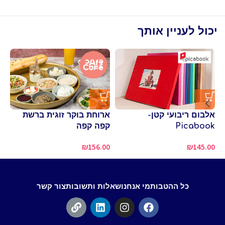
יכול לעניין אותך
אלבום ריבועי קטן-
ארוחת בוקר זוגית ברשת
Picabook
קפה קפה
בס
00
₪
156.00
₪
145.00
כל ההטבות
מי אנחנו
שאלות ותשובות
צור קשר