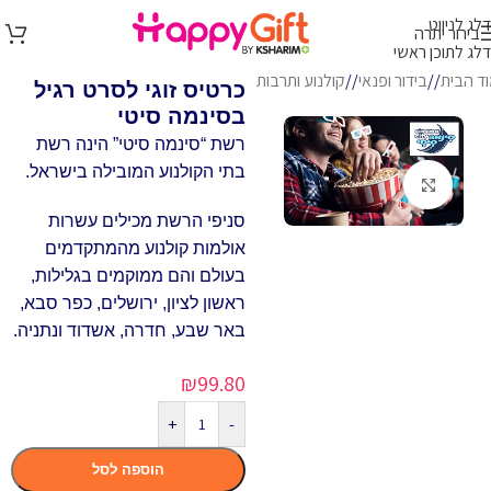
דלג לניווט
בירור יתרה
דלג לתוכן ראשי
ד הבית
/
בידור ופנאי
/
קולנוע ותרבות
כרטיס זוגי לסרט רגיל
בסינמה סיטי
רשת “סינמה סיטי” הינה רשת
בתי הקולנוע המובילה בישראל.
לחץ להגדלה
סניפי הרשת מכילים עשרות
אולמות קולנוע מהמתקדמים
בעולם והם ממוקמים בגלילות,
ראשון לציון, ירושלים, כפר סבא,
באר שבע, חדרה, אשדוד ונתניה.
₪
99.80
+
-
הוספה לסל