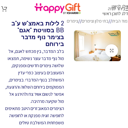
דלג לניווט
בירור יתרה
דלג לתוכן ראשי
מוד הבית
/
בתי מלון וצימרים
/
צימרים
2 לילות באמצ"ש ע"ב
BB בסוויטת "אגם"
בצימר נוף מדבר
בירוחם
לחץ להגדלה
בלב המדבר, בין מכתש לאגם, אל
מול נוף מדבר עוצר נשימה, תמצאו
שלושה צימרים חדשים ומפנקים,
המעוצבים בעיצוב כפרי עדין
המשתלב בנוף המדברי. בצימרים,
הממוקמים בירוחם השלווה והרוגעת,
אפשר לנשום אוויר צח ולהירגע אל
מול שקיעה מרהיבה.
הצימרים המאובזרים היטב מתאימים
לחופשה זוגית מפנקת או לחופשה
משפחתית המשלבת טיולים