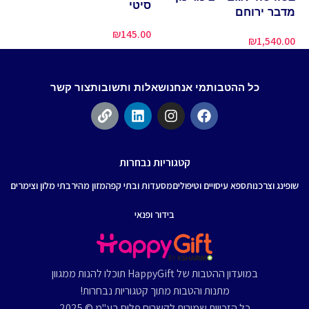
סיטי
מדבר ירוחם
50
₪
145.00
₪
1,540.00
כל ההטבות
מי אנחנו
שאלות ותשובות
צור קשר
קטגוריות נבחרות
שופינג וצרכנות
ספא עיסויים וטיפולים
מסעדות ובתי קפה
מזון מהיר
בתי מלון וצימרים
בידור ופנאי
במועדון ההטבות של HappyGift תוכלו להנות ממגוון
מתנות והטבות מתוך קטגוריות נבחרות!
כל הזכויות שמורות לקשרים פלוס בע"מ © 2025