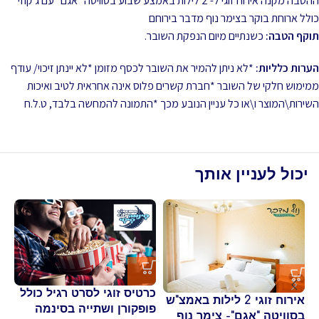
ההטבה מקנה אירוח זוגי ל- 2 לילות באמצע שבוע בסוויטה "אגם" עם ג'קוזי
כולל ארוחת בוקר בצימר נוף מדבר בירוחם
תוקף הטבה:
כשנתיים מיום הנפקת השובר.
הערות כלליות:
*לא ניתן להמיר את השובר לכסף מזומן *לא יינתן זיכוי/ עודף
ממימוש חלקי של השובר *חברת קשרים פלוס אינה אחראית לטיב ואיכות
השירות\המוצר ו\או כל עניין הנובע מכך *התמונה להמחשה בלבד, ט.ל.ח
יכול לעניין אותך
כרטיס זוגי לסרט רגיל כולל
אירוח זוגי 2 לילות באמצ"ש
כר
פופקורן ושתייה בסינמה
בסוויטה "אגם"- צימר נוף
D