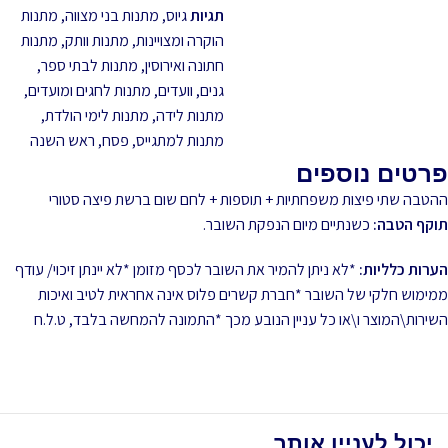
תגיות
גיוס
,
מתנות בני מצווה
,
מתנות
הוקרה ומצויינות
,
מתנות וותק
,
מתנות
חתונה ואירוסין
,
מתנות לבתי ספר,
גנים, וועדים
,
מתנות לחגים ומועדים
,
מתנות לידה
,
מתנות לימי הולדת
,
מתנות למתגייס
,
פסח
,
ראש השנה
פרטים נוספים
ההטבה שתי פיצות משפחתיות + תוספות + לחם שום ברשת פיצה סטורי
תוקף הטבה:
כשנתיים מיום הנפקת השובר.
הערות כלליות:
*לא ניתן להמיר את השובר לכסף מזומן *לא יינתן זיכוי/ עודף
ממימוש חלקי של השובר *חברת קשרים פלוס אינה אחראית לטיב ואיכות
השירות\המוצר ו\או כל עניין הנובע מכך *התמונה להמחשה בלבד, ט.ל.ח
יכול לעניין אותך