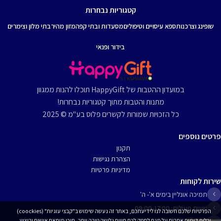
קטגוריות נבחרות
שופינג וצרכנות
ספא עיסויים וטיפולים
מסעדות ובתי קפה
מזון מהיר
בתי מלון וצימרים
בידור ופנאי
במועדון ההטבות של HappyGift תוכלו להנות ממגוון
מתנות והטבות מתוך קטגוריות נבחרות!
כל הזכויות שמורות לקשרים פלוס בע"מ © 2025
פרטים נוספים
תקנון
הצהרת נגישות
מדיניות פרטיות
שירות לקוחות
תמיכה אונליין בימים א'- ה'
שעות פעילות: 09:00-17:00
הפרטיות שלכם חשובה לנו לידיעתכם, באתר זה נעשה שימוש ב"קבצי עוגיות" (coockies)
וכלים דומים אחרים על מנת לספק לכם חווית גלישה טובה יותר, תוכן מותאם אישית וביצוע