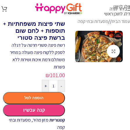
דלג לניווט
בירור יתרה
דלג לתוכן ראשי
עמוד הבית
/
מסעדות ובתי קפה
שתי פיצות משפחתיות +
תוספות + לחם שום
ברשת פיצה סטורי
רשת פיצה סטורי חרטה על דגלה
לחץ להגדלה
לספק ללקוח פיצה מעולה במחיר
משתלם ורמת איכות ושירות ללא
פשרות
₪
101.00
+
-
הוספה לסל
קנה עכשיו
קטגוריות
מזון מהיר
,
מסעדות ובתי
קפה