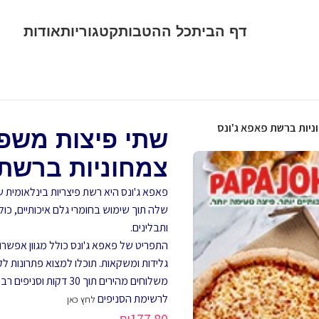
דף הבית
כל ההטבות
קטגוריות
אודות
ניות ברשת פאפא ג'ונס
שתי פיצות משפח
צמחוניות ברשת 
פאפא ג'ונס היא רשת פיצריות בינלאומית
שלה תוך שימוש בחומרי גלם איכותיים, כו
ותבלינים.
התפריט של פאפא ג'ונס כולל מגוון אפשרויות
גלידות ומשקאות. תוכלו למצוא פתרונות לקה
משלוחים מהירים תוך 30 דקות וסניפים רבים בפריסה ארצית בישראל.
לרשימת הסניפים
לחץ כאן
₪
177.80