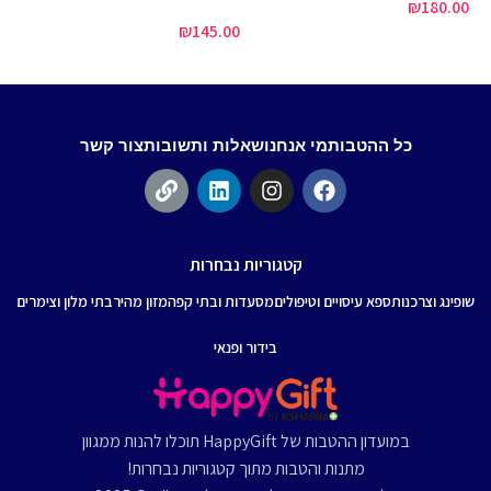
₪
180.00
₪
145.00
00
כל ההטבות
מי אנחנו
שאלות ותשובות
צור קשר
קטגוריות נבחרות
שופינג וצרכנות
ספא עיסויים וטיפולים
מסעדות ובתי קפה
מזון מהיר
בתי מלון וצימרים
בידור ופנאי
במועדון ההטבות של HappyGift תוכלו להנות ממגוון
מתנות והטבות מתוך קטגוריות נבחרות!