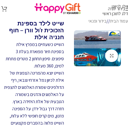
דלג לניווט
בירור יתרה
דלג לתוכן ראשי
עמוד הבית
/
בידור ופנאי
שייט לילד בספינת
הזכוכית ז'ול וורן – חוף
חנניה אילת
השייט כשעתיים במפרץ אילת
בספינת תיור מפוארת בעלת 3
לחץ להגדלה
סיפונים. סיפון תחתון 2 מטרים מתחת
למים, 360 מעלות.
השייט יוצא מהמרינה הצפונית של
אילת לכיוון נמל אזרחי וצבאי, ריף
הדולפינים שמורת האלמוגים לתצפית
על האלמוגים והדגים בשמורה
הטבעית של אלת היחידה בארץ.
חזרה דרך גבול ירדן. על הספינה
מזנון, מים קרים חופשי ללא עלות,
השייט מלווה בהסברים מקצועיים