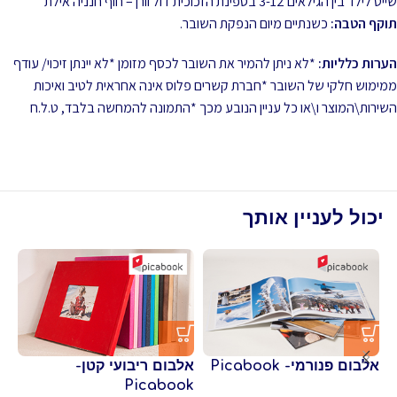
שייט לילד בין הגילאים 3-12 בספינת הזכוכית ז'ול וורן – חוף חנניה אילת
תוקף הטבה:
כשנתיים מיום הנפקת השובר.
הערות כלליות:
*לא ניתן להמיר את השובר לכסף מזומן *לא יינתן זיכוי/ עודף
ממימוש חלקי של השובר *חברת קשרים פלוס אינה אחראית לטיב ואיכות
השירות\המוצר ו\או כל עניין הנובע מכך *התמונה להמחשה בלבד, ט.ל.ח
יכול לעניין אותך
חב
אלבום פנורמי- Picabook
אלבום ריבועי קטן-
אי
Picabook
יש