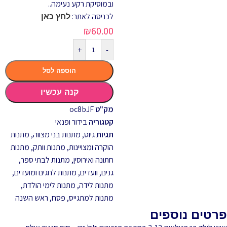
ובמוסיקת רקע נעימה..
לכניסה לאתר:
לחץ כאן
₪
60.00
+
-
הוספה לסל
קנה עכשיו
מק"ט
oc8bJF
קטגוריה
בידור ופנאי
תגיות
גיוס
,
מתנות בני מצווה
,
מתנות
הוקרה ומצויינות
,
מתנות וותק
,
מתנות
חתונה ואירוסין
,
מתנות לבתי ספר,
גנים, וועדים
,
מתנות לחגים ומועדים
,
מתנות לידה
,
מתנות לימי הולדת
,
מתנות למתגייס
,
פסח
,
ראש השנה
פרטים נוספים