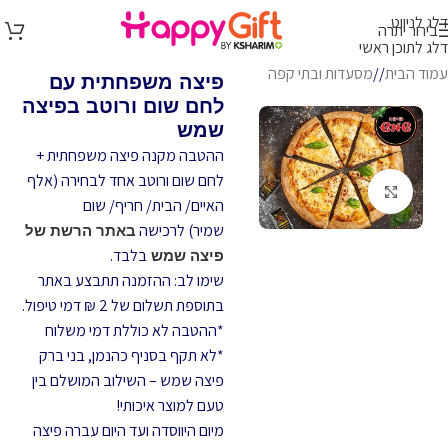
דלג לניווט
בירור יתרה
דלג לתוכן ראשי
עמוד הבית
/
מסעדות ובתי קפה
פיצה משפחתית עם
לחם שום ורוטב בפיצה
שמש
ההטבה מקנה
פיצה משפחתית +
לחם שום ורוטב אחד לבחירה (אלף
לחץ להגדלה
האיים/ הבית/ חריף/ שום
שמיר)
לרכישה
באתר הרשת של
בלבד.
פיצה שמש
שימו לב: ההזמנה תתבצע באתר
בתוספת תשלום של 2 ₪ דמי טיפול.
*ההטבה לא כוללת דמי משלוח
*לא תקף בסניף כהנמן, בני ברק
פיצה שמש – השילוב המושלם בין
טעם למוצר איכותי!
מיום היווסדה ועד היום עברה פיצה