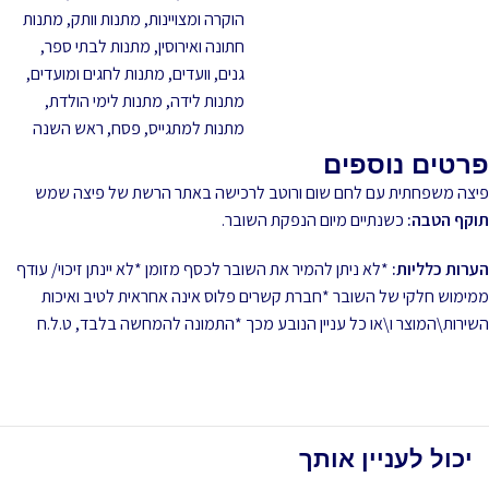
הוקרה ומצויינות
,
מתנות וותק
,
מתנות
חתונה ואירוסין
,
מתנות לבתי ספר,
גנים, וועדים
,
מתנות לחגים ומועדים
,
מתנות לידה
,
מתנות לימי הולדת
,
מתנות למתגייס
,
פסח
,
ראש השנה
פרטים נוספים
פיצה משפחתית עם לחם שום ורוטב לרכישה באתר הרשת של פיצה שמש
תוקף הטבה:
כשנתיים מיום הנפקת השובר.
הערות כלליות:
*לא ניתן להמיר את השובר לכסף מזומן *לא יינתן זיכוי/ עודף
ממימוש חלקי של השובר *חברת קשרים פלוס אינה אחראית לטיב ואיכות
השירות\המוצר ו\או כל עניין הנובע מכך *התמונה להמחשה בלבד, ט.ל.ח
יכול לעניין אותך