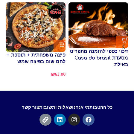
זיכוי כספי להזמנה מתפריט
פי
פיצה משפחתית + תוספת +
מסעדת Casa do brasil
שת
לחם שום בפיצה שמש
באילת
70
₪
63.00
כל ההטבות
מי אנחנו
שאלות ותשובות
צור קשר