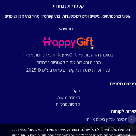
קטגוריות נבחרות
שופינג וצרכנות
ספא עיסויים וטיפולים
מסעדות ובתי קפה
מזון מהיר
בתי מלון וצימרים
בידור ופנאי
במועדון ההטבות של HappyGift תוכלו להנות ממגוון
מתנות והטבות מתוך קטגוריות נבחרות!
כל הזכויות שמורות לקשרים פלוס בע"מ © 2025
פרטים נוספים
תקנון
הצהרת נגישות
מדיניות פרטיות
שירות לקוחות
תמיכה אונליין בימים א'- ה'
שעות פעילות: 09:00-17:00
הפרטיות שלכם חשובה לנו לידיעתכם, באתר זה נעשה שימוש ב"קבצי עוגיות" (coockies)
וכלים דומים אחרים על מנת לספק לכם חווית גלישה טובה יותר, תוכן מותאם אישית וביצוע