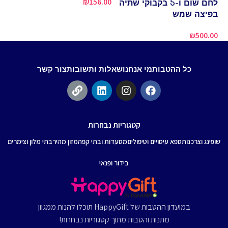
₪
156.00
לחם שום ו-5 בקבוקי שתיה
בפיצה שמש
00
₪
500.00
כל ההטבות
מי אנחנו
שאלות ותשובות
צור קשר
קטגוריות נבחרות
שופינג וצרכנות
ספא עיסויים וטיפולים
מסעדות ובתי קפה
מזון מהיר
בתי מלון וצימרים
בידור ופנאי
במועדון ההטבות של HappyGift תוכלו להנות ממגוון
מתנות והטבות מתוך קטגוריות נבחרות!