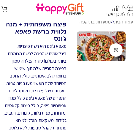
דלג לניווט
בירור יתרה
דלג לתוכן ראשי
עמוד הבית
/
מסעדות ובתי קפה
פיצה משפחתית + מנה
נלווית ברשת פאפא
ג'ונס
פאפא ג'ונס היא רשת פיצריות
לחץ להגדלה
בינלאומית שהפכה לרשת הצומחת
ביותר בעולם! סוד ההצלחה טמון
בפיצה הטרייה שלה תוך שימוש
בחומרי גלם איכותיים, כולל הרוטב
המיוחד שלה העשוי מעגבניות טריות
ותערובת של עשבי תיבול ותבלינים.
התפריט של פאפא ג'ונס כולל מגוון
אפשרויות פיצה, כולל פיצות קלאסיות
ומיוחדות, מנות נלוות, קינוחים, רטבים,
גלידות ומשקאות. תוכלו למצוא
פתרונות לקהל טבעוני, ללא גלוטן,