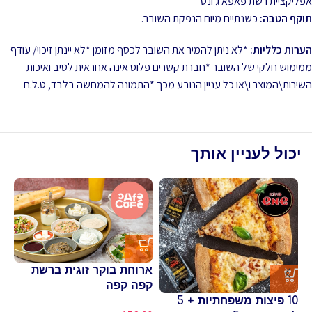
אפליקציית רשת פאפא ג'ונס
תוקף הטבה:
כשנתיים מיום הנפקת השובר.
הערות כלליות:
*לא ניתן להמיר את השובר לכסף מזומן *לא יינתן זיכוי/ עודף
ממימוש חלקי של השובר *חברת קשרים פלוס אינה אחראית לטיב ואיכות
השירות\המוצר ו\או כל עניין הנובע מכך *התמונה להמחשה בלבד, ט.ל.ח
יכול לעניין אותך
ארוחת בוקר זוגית ברשת
קפה קפה
אר
10 פיצות משפחתיות + 5
14