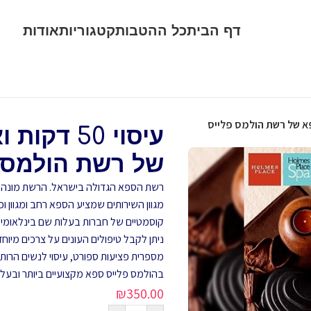
דף הבית
כל ההטבות
קטגוריות
אודות
עיסוי 50 
של רשת הולמס 
רשת הספא הגדולה בישראל. הרשת מונה 8 סניפים הממוקמים במועדוני ההולמס פלייס ברחבי הארץ.
מגוון השירותים שמציע הספא רחב ומגוון וכול
קוסמטיים של חברות בעלות שם בינלאומי. כמ
ניתן לקבל טיפולים העונים על צרכים מיוח
מספרית פציעות ספורט, עיסוי לנשים הרות,
בהולמס פלייס ספא מקצועיים ביותר ובעלי 
₪
350.00