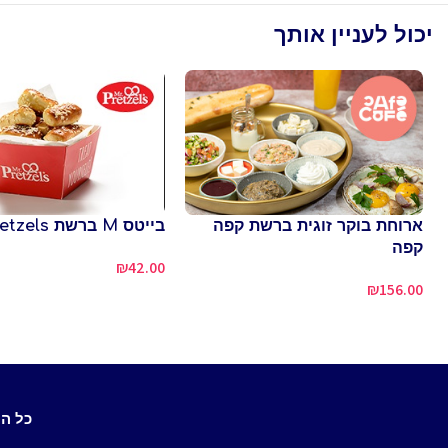
יכול לעניין אותך
ארוחת בוקר זוגית ברשת קפה
בייטס M ברשת Mr.Pretzels
קפה
₪
42.00
₪
156.00
כל ה