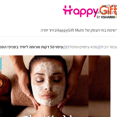
דלג לניווט
דלג לתוכן ראשי
ימת בתי העסק של HappyGift Multi
בירור יתרה
עמוד הבית
/
ספא עיסויים וטיפולים
/
עיסוי 50 דקות וארוחה ליחיד בסניפי הספא של רשת הולמס פלייס