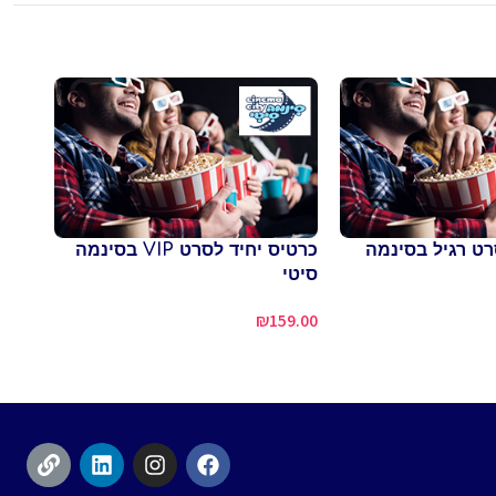
רט רגיל בסינמה
כרטיס יחיד לסרט VIP בסינמה
סיטי
פיצה
ורוט
₪
159.00
7.00