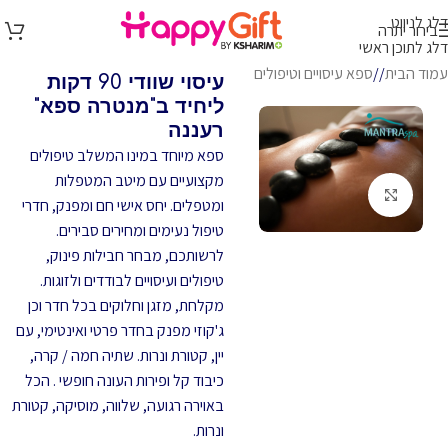
דלג לניווט
בירור יתרה
דלג לתוכן ראשי
עמוד הבית
/
ספא עיסויים וטיפולים
עיסוי שוודי 90 דקות
ליחיד ב"מנטרה ספא"
רעננה
ספא מיוחד במינו המשלב טיפולים
מקצועיים עם מיטב המטפלות
לחץ להגדלה
ומטפלים. יחס אישי חם ומפנק, חדרי
טיפול נעימים ומחירים סבירים.
לרשותכם, מבחר חבילות פינוק,
טיפולים ועיסויים לבודדים ולזוגות.
מקלחת, מזגן וחלוקים בכל חדר וכן
ג'קוזי מפנק בחדר פרטי ואינטימי, עם
יין, קטורת ונרות. שתיה חמה / קרה,
כיבוד קל ופירות העונה חופשי . הכל
באוירה רגועה, שלווה, מוסיקה, קטורת
ונרות.