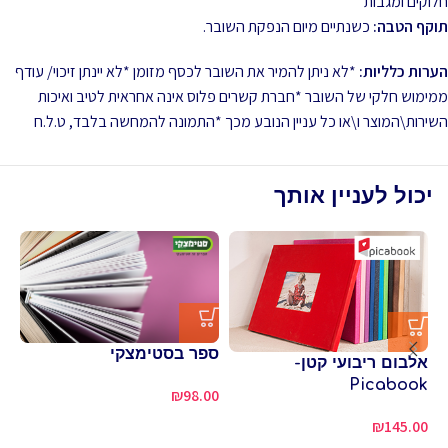
חלוקים ומגבות
תוקף הטבה:
כשנתיים מיום הנפקת השובר.
הערות כלליות:
*לא ניתן להמיר את השובר לכסף מזומן *לא יינתן זיכוי/ עודף
ממימוש חלקי של השובר *חברת קשרים פלוס אינה אחראית לטיב ואיכות
השירות\המוצר ו\או כל עניין הנובע מכך *התמונה להמחשה בלבד, ט.ל.ח
יכול לעניין אותך
ספר בסטימצקי
אלבום ריבועי קטן-
פי
Picabook
שו
₪
98.00
80
₪
145.00