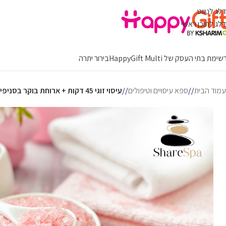
דלג לניווט
דלג לתוכן ראשי
ימת בתי העסק של HappyGift Multi
בירור יתרה
עמוד הבית
/
ספא עיסויים וטיפולים
/
עיסוי זוגי 45 דקות + ארוחת בוקר בסניפי Luxury של רשת Share Spa