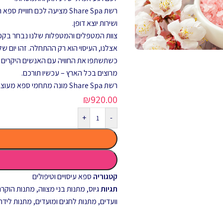
רשת Share Spa מציעה לכם ח
ושירות יוצא דופן.
צוות המטפלים והמטפלות שלנו נבחר בקפיד
אצלנו, העיסוי הוא רק ההתחלה. זהו יום של
מרוצים בכל הארץ – עכשיו תורכם.
רשת Share Spa מונה מתחמי ספא מעוצבים ויוקרתיים במלונות ובאיזורים הנחשקים ביותר בארץ.
₪
920.00
+
-
קטגוריה
ספא עיסויים וטיפולים
תגיות
גיוס
,
מתנות בני מצווה
,
מתנות הוקרה 
וועדים
,
מתנות לחגים ומועדים
,
מתנות לידה