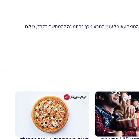
המוצר ו\או כל עניין הנובע מכך *התמונה להמחשה בלבד, ט.ל.ח