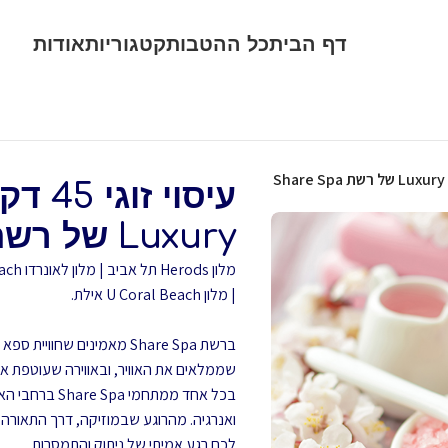
דף הבית
כל ההטבות
קטגוריות
אודות
עיסוי
Luxury של רשת Share Spa
| מלון U Coral Beach אילת.
ברשת Share Spa מאמינים ש
שממלאים את האוויר, ובאווירה שעוטפת 
בכל אחד ממתח
ואנרגיה. מהרוגע שבמוזיקה, דרך התאורה
לכם רגע אמיתי של ניתוק והתמסרות.