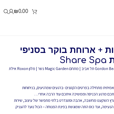
₪
0.00
 זוגי 45 דקות + ארוחת בוקר בסניפי
מלון Herods תל אביב | מלון לאונרדו Gordon Beach תל אביב | מתחם Magic Garden נשר | מלון Roxon אילת
חוויית ספא אמיתית מתחילה בפרטים הקטנים -ברגעים שמרגיעים, בניחוחות
אתכם מרגע הכניסה וממשיכה איתכם עוד הרבה אחרי…
מי Share Spa ברחבי הארץ השקענו מחשבה, אהבה וסטנדרט בלתי מתפשר של עיצוב, שירות
 הנעימה, ועד כוס התה שמוגשת בפינת המנוחה – הכול נועד להעניק