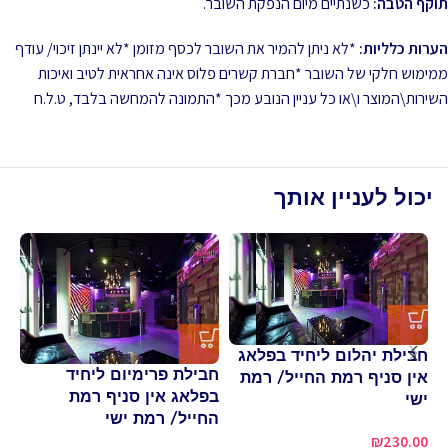
תוקף הטבה:
כשנתיים מיום הנפקת השובר.
הערות כלליות:
*לא ניתן להמיר את השובר לכסף מזומן *לא יינתן זיכוי/ עודף
ממימוש חלקי של השובר *חברת קשרים פלוס אינה אחראית לטיב ואיכות
השירות\המוצר ו\או כל עניין הנובע מכך *התמונה להמחשה בלבד, ט.ל.ח
יכול לעניין אותך
חבילת יהלום ליחיד בפלאג
כר
חבילת פרימיום ליחיד
אין סניף רמת החייל/ רמת
פו
בפלאג אין סניף רמת
ישי
סי
החייל/ רמת ישי
₪
230.00