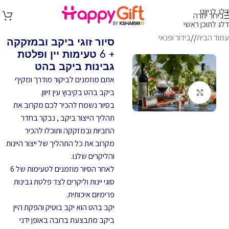
דלג לניווט
בירור יתרה
דלג לתוכן ראשי
עמוד הבית
/
בידור ופנאי
סיור זוגי ביקב ובמזקקה
+ 6 טעימות יין ופלטת
גבינות ביקב בהט
אתם מוזמנים לביקור מודרך ומקיף
ביקב בהט בקיבוץ עין זיוון.
לחץ להגדלה
בסיור נשמח להכיר לכם מקרוב את
תהליך הייצור ביקב , נבקר בחדר
החביות ובמזקקה ותוכלו להכיר
מקרוב את כל התהליך של ייצור היינות
והליקרים שלנו.
לאחר הסיור מוזמנים לטעימות של 6
סוגי יינות וליקרים לצד פלטת גבינות
פרימיום איכותית.
יקב בהט הוא יקב בוטיק והפקת היין
ביקב מתבצעת ברובה באופן ידני