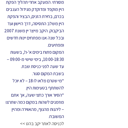
מסורתי. המעקב אחרי תהליך הפקת
היין מוקפד ומדוקדק מגידול הענבים
בכרם, בחירת הזנים, הבציר והפקת
היין משלב התסיסה, דרך היישון ועד
הביקבוק. היקב מייצר יין משנת 2007
ובכל שנה אנו מפתחים יינות חדשים
ומפתיעים.
המקום פתוח בימים א'-ה', בשעות
10:00-18:30, בימי שישי מ-09:00 –
עד שעה לפני כניסת שבת.
בשבת המקום סגור.
*מי שטרם מלאו לו 18 – לא יוכל
להשתתף בטעימות היין.
*הסיור אורך כחצי שעה, אך אתם
מוזמנים לשהות במקום כמה שתרצו
– ליהנות מהנוף, מהאווירה ומהיין
המשובח.
לכניסה לאתר יקב בהט >>