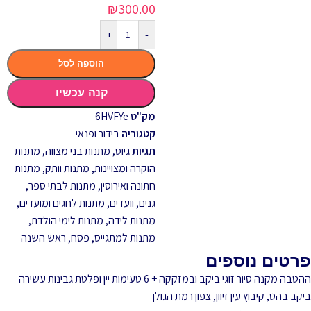
₪
300.00
+
-
הוספה לסל
קנה עכשיו
מק"ט
6HVFYe
קטגוריה
בידור ופנאי
תגיות
גיוס
,
מתנות בני מצווה
,
מתנות
הוקרה ומצויינות
,
מתנות וותק
,
מתנות
חתונה ואירוסין
,
מתנות לבתי ספר,
גנים, וועדים
,
מתנות לחגים ומועדים
,
מתנות לידה
,
מתנות לימי הולדת
,
מתנות למתגייס
,
פסח
,
ראש השנה
פרטים נוספים
ההטבה מקנה סיור זוגי ביקב ובמזקקה + 6 טעימות יין ופלטת גבינות עשירה
ביקב בהט, קיבוץ עין זיוון, צפון רמת הגולן