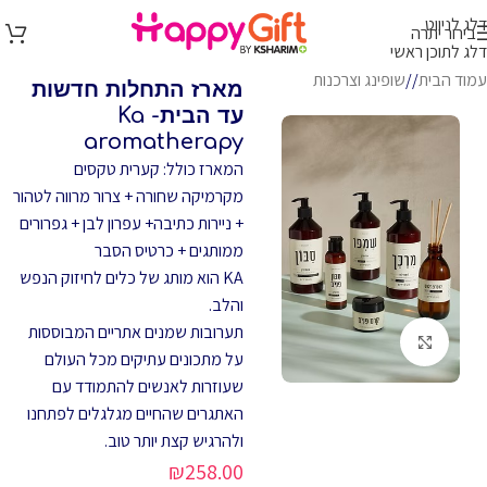
דלג לניווט
בירור יתרה
דלג לתוכן ראשי
עמוד הבית
/
שופינג וצרכנות
מארז התחלות חדשות
עד הבית- Ka
aromatherapy
המארז כולל: קערית טקסים
מקרמיקה שחורה + צרור מרווה לטהור
+ ניירות כתיבה+ עפרון לבן + גפרורים
ממותגים + כרטיס הסבר
KA הוא מותג של כלים לחיזוק הנפש
והלב.
תערובות שמנים אתריים המבוססות
לחץ להגדלה
על מתכונים עתיקים מכל העולם
שעוזרות לאנשים להתמודד עם
האתגרים שהחיים מגלגלים לפתחנו
ולהרגיש קצת יותר טוב.
₪
258.00