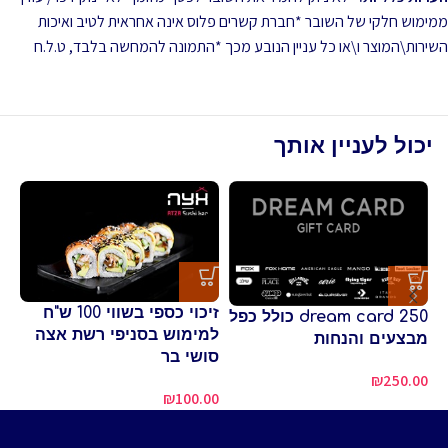
ממימוש חלקי של השובר *חברת קשרים פלוס אינה אחראית לטיב ואיכות
השירות\המוצר ו\או כל עניין הנובע מכך *התמונה להמחשה בלבד, ט.ל.ח
יכול לעניין אותך
לי
זיכוי כספי בשווי 100 ש"ח
dream card 250 כולל כפל
חש
למימוש בסניפי רשת אצה
מבצעים והנחות
m
סושי בר
₪
250.00
00
₪
100.00