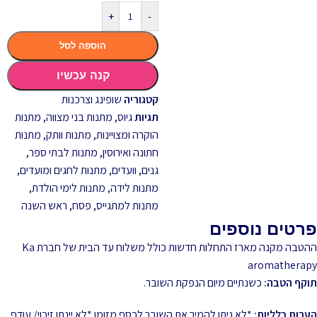
+
-
הוספה לסל
קנה עכשיו
קטגוריה
שופינג וצרכנות
תגיות
גיוס
,
מתנות בני מצווה
,
מתנות
הוקרה ומצויינות
,
מתנות וותק
,
מתנות
חתונה ואירוסין
,
מתנות לבתי ספר,
גנים, וועדים
,
מתנות לחגים ומועדים
,
מתנות לידה
,
מתנות לימי הולדת
,
מתנות למתגייס
,
פסח
,
ראש השנה
פרטים נוספים
ההטבה מקנה מארז התחלות חדשות כולל משלוח עד הבית של חברת Ka
aromatherapy
תוקף הטבה:
כשנתיים מיום הנפקת השובר.
הערות כלליות:
*לא ניתן להמיר את השובר לכסף מזומן *לא יינתן זיכוי/ עודף