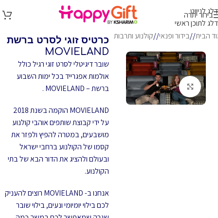
דלג לניווט
בירור יתרה
דלג לתוכן ראשי
ד הבית
/
בידור ופנאי
/
קולנוע ותרבות
כרטיס זוגי לסרט ברשת
MOVIELAND
שובר דיגיטלי לסרט זוגי רגיל כולל
אולמות אפגרייד בכל ימות השבוע
לחץ להגדלה
ברשת – MOVIELAND .
MOVIELAND הוקמה בשנת 2018
על ידי קבוצת שותפים אוהבי קולנוע
מושבעים, במטרה להפיץ ולפזר את
קסמו של הקולנוע ברחבי ישראל
ובעולם ולהציג את הדור הבא של בתי
הקולנוע.
אנחנו ב- MOVIELAND רוצים להעניק
לכם בילוי יומיומי ונעים, בילוי שובר
שגרה שמאפשר לכם במשך כמה