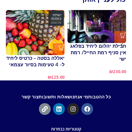
חבילת יהלום ליחיד בפלאג
כנ
אין סניף רמת החייל/ רמת
של
יאללה בסטה – כרטיס ליחיד
ישי
00
ל- 4 טעימות בסיור עצמאי
₪
230.00
₪
125.00
כל ההטבות
מי אנחנו
שאלות ותשובות
צור קשר
קטגוריות נבחרות