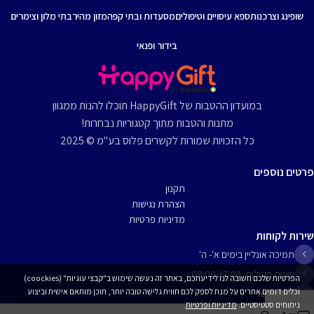
שופינג וצרכנות
ספא עיסויים וטיפולים
מסעדות ובתי קפה
מזון מהיר
בתי מלון וצימרים
בידור ופנאי
במועדון ההטבות של HappyGift תוכלו להנות ממגוון
מתנות והטבות מתוך קטגוריות נבחרות!
כל הזכויות שמורות לקשרים פלוס בע"מ © 2025
פרטים נוספים
תקנון
הצהרת נגישות
מדיניות פרטיות
שירות לקוחות
תמיכה אונליין בימים א'- ה'
שעות פעילות: 09:00-17:00
הפרטיות שלכם חשובה לנו לידיעתכם, באתר זה נעשה שימוש ב"קבצי עוגיות" (coockies)
וכלים דומים אחרים על מנת לספק לכם חווית גלישה טובה יותר, תוכן מותאם אישית וביצוע
יצירת קשר
ניתוחים סטטיסטיים.
מדיניות ופרטיות