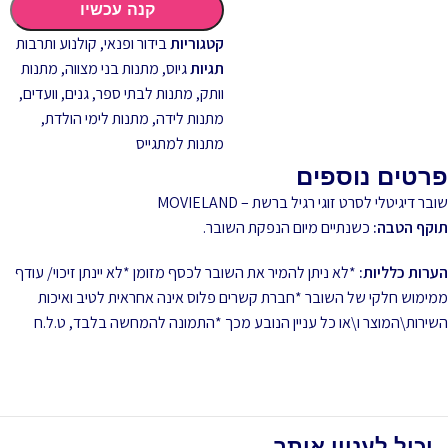
קנה עכשיו
קטגוריות
בידור ופנאי
,
קולנוע ותרבות
תגיות
גיוס
,
מתנות בני מצווה
,
מתנות
וותק
,
מתנות לבתי ספר, גנים, וועדים
,
מתנות לידה
,
מתנות לימי הולדת
,
מתנות למתגייס
פרטים נוספים
שובר דיגיטלי לסרט זוגי רגיל ברשת – MOVIELAND
תוקף הטבה:
כשנתיים מיום הנפקת השובר.
הערות כלליות:
*לא ניתן להמיר את השובר לכסף מזומן *לא יינתן זיכוי/ עודף
ממימוש חלקי של השובר *חברת קשרים פלוס אינה אחראית לטיב ואיכות
השירות\המוצר ו\או כל עניין הנובע מכך *התמונה להמחשה בלבד, ט.ל.ח
יכול לעניין אותך