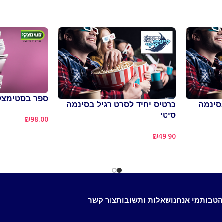
ספר בסטימצק
זוגי לסרט VIP בסינמה
כרטיס יחיד לסרט רגיל בסינמה
סיטי
₪
98.00
₪
49.90
הטבות
מי אנחנו
שאלות ותשובות
צור קשר