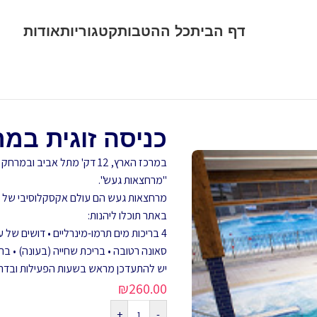
דף הבית
כל ההטבות
קטגוריות
אודות
כניסה זוגית במ
במרכז הארץ, 12 דק' מתל אב
"מרחצאות געש".
מרחצאות געש הם עולם אקסקלוסיבי של פי
באתר תוכלו ליהנות:
סאונה רטובה • בריכת שחייה (בעונה) • ב
יש להתעדכן מראש בשעות הפעילות ובדר
₪
260.00
+
-