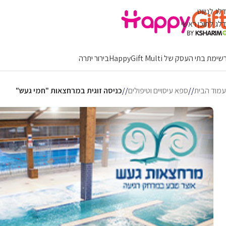
דלג לניווט
דלג לתוכן ראשי
ימת בתי העסק של HappyGift Multi
בירור יתרה
עמוד הבית
/
ספא עיסויים וטיפולים
/
כניסה זוגית במרחצאות "חמי געש"