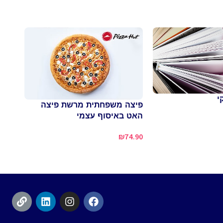
י
פיצה משפחתית מרשת פיצה
האט באיסוף עצמי
פיצה
ורוט
₪
74.90
7.00