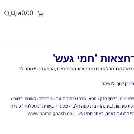
₪
0.00
רחצאות "חמי געש"
יב ובמרחק נסיעה קצר מכל מקום נמצא אתר המרחצאות ,הספא הנופש והבילוי
נוק לגוף ולנשמה.
4 בריכות מים תרמו-מינרליים • דושים של עיסוי מימי בלחץ חזק • ספא- מרכז טיפולים עם 15 חדרים• סאונות יבשות •
ריכת פעוטות (בעונה) • בית קפה חלבי • מסעדה בשרית "נוסטלגיה" כשרה
כי ההגעה לאתר, באתר חמי געש:
www.hameigaash.co.il