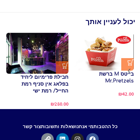
יכול לעניין אותך
בייטס M ברשת
חבילת פרימיום ליחיד
כר
Mr.Pretzels
בפלאג אין סניף רמת
D
החייל/ רמת ישי
₪
42.00
00
₪
280.00
כל ההטבות
מי אנחנו
שאלות ותשובות
צור קשר