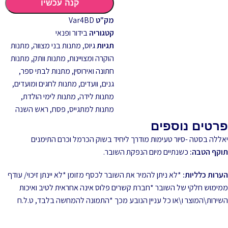
קנה עכשיו
מק"ט
Var4BD
קטגוריה
בידור ופנאי
תגיות
גיוס
,
מתנות בני מצווה
,
מתנות
הוקרה ומצויינות
,
מתנות וותק
,
מתנות
חתונה ואירוסין
,
מתנות לבתי ספר,
גנים, וועדים
,
מתנות לחגים ומועדים
,
מתנות לידה
,
מתנות לימי הולדת
,
מתנות למתגייס
,
פסח
,
ראש השנה
פרטים נוספים
יאללה בסטה -סיור טעימות מודרך ליחיד בשוק הכרמל וכרם התימנים
תוקף הטבה:
כשנתיים מיום הנפקת השובר.
הערות כלליות:
*לא ניתן להמיר את השובר לכסף מזומן *לא יינתן זיכוי/ עודף
ממימוש חלקי של השובר *חברת קשרים פלוס אינה אחראית לטיב ואיכות
השירות\המוצר ו\או כל עניין הנובע מכך *התמונה להמחשה בלבד, ט.ל.ח