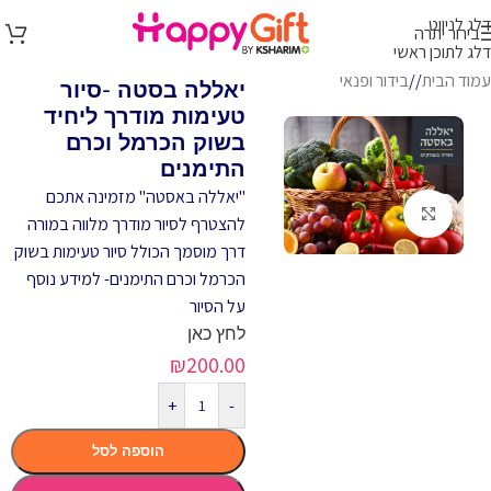
דלג לניווט
בירור יתרה
דלג לתוכן ראשי
עמוד הבית
/
בידור ופנאי
יאללה בסטה -סיור
טעימות מודרך ליחיד
בשוק הכרמל וכרם
התימנים
"יאללה באסטה" מזמינה אתכם
לחץ להגדלה
להצטרף לסיור מודרך מלווה במורה
דרך מוסמך הכולל סיור טעימות בשוק
הכרמל וכרם התימנים- למידע נוסף
על הסיור
לחץ כאן
₪
200.00
+
-
הוספה לסל