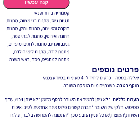
קנה עכשיו
קטגוריה
בידור ופנאי
תגיות
גיוס
,
מתנות בני מצווה
,
מתנות
הוקרה ומצויינות
,
מתנות וותק
,
מתנות
חתונה ואירוסין
,
מתנות לבתי ספר,
גנים, וועדים
,
מתנות לחגים ומועדים
,
מתנות לידה
,
מתנות לימי הולדת
,
מתנות למתגייס
,
פסח
,
ראש השנה
פרטים נוספים
יאללה בסטה – כרטיס ליחיד ל- 4 טעימות בסיור עצמאי
תוקף הטבה:
כשנתיים מיום הנפקת השובר.
הערות כלליות:
*לא ניתן להמיר את השובר לכסף מזומן *לא יינתן זיכוי/ עודף
ממימוש חלקי של השובר *חברת קשרים פלוס אינה אחראית לטיב ואיכות
השירות\המוצר ו\או כל עניין הנובע מכך *התמונה להמחשה בלבד, ט.ל.ח