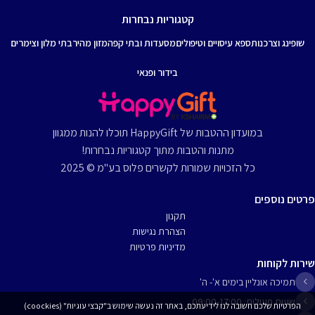
קטגוריות נבחרות
שופינג וצרכנות
ספא עיסויים וטיפולים
מסעדות ובתי קפה
מזון מהיר
בתי מלון וצימרים
בידור ופנאי
במועדון ההטבות של HappyGift תוכלו להנות ממגוון
מתנות והטבות מתוך קטגוריות נבחרות!
כל הזכויות שמורות לקשרים פלוס בע"מ © 2025
פרטים נוספים
תקנון
הצהרת נגישות
מדיניות פרטיות
שירות לקוחות
תמיכה אונליין בימים א'- ה'
שעות פעילות: 09:00-17:00
הפרטיות שלכם חשובה לנו לידיעתכם, באתר זה נעשה שימוש ב"קבצי עוגיות" (coockies)