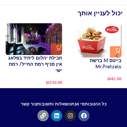
יכול לעניין אותך
חבילת יהלום ליחיד בפלאג
בייטס M ברשת
כר
אין סניף רמת החייל/ רמת
Mr.Pretzels
מזנ
ישי
₪
42.00
00
₪
230.00
כל ההטבות
מי אנחנו
שאלות ותשובות
צור קשר