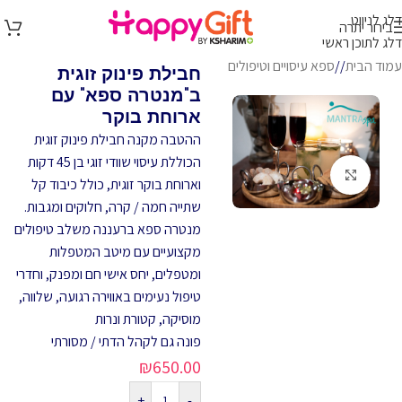
דלג לניווט
בירור יתרה
דלג לתוכן ראשי
עמוד הבית
/
ספא עיסויים וטיפולים
חבילת פינוק זוגית
ב"מנטרה ספא" עם
ארוחת בוקר
ההטבה מקנה חבילת פינוק זוגית
הכוללת עיסוי שוודי זוגי בן 45 דקות
לחץ להגדלה
וארוחת בוקר זוגית,
כולל כיבוד קל
שתייה חמה / קרה, חלוקים ומגבות.
מנטרה ספא ברעננה משלב טיפולים
מקצועיים עם מיטב המטפלות
ומטפלים, יחס אישי חם ומפנק, וחדרי
טיפול נעימים באווירה רגועה, שלווה,
מוסיקה, קטורת ונרות
פונה גם לקהל הדתי / מסורתי
₪
650.00
+
-