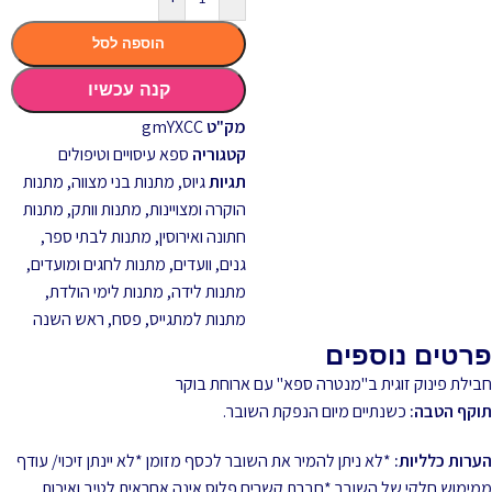
הוספה לסל
קנה עכשיו
מק"ט
gmYXCC
קטגוריה
ספא עיסויים וטיפולים
תגיות
גיוס
,
מתנות בני מצווה
,
מתנות
הוקרה ומצויינות
,
מתנות וותק
,
מתנות
חתונה ואירוסין
,
מתנות לבתי ספר,
גנים, וועדים
,
מתנות לחגים ומועדים
,
מתנות לידה
,
מתנות לימי הולדת
,
מתנות למתגייס
,
פסח
,
ראש השנה
פרטים נוספים
חבילת פינוק זוגית ב"מנטרה ספא" עם ארוחת בוקר
תוקף הטבה:
כשנתיים מיום הנפקת השובר.
הערות כלליות:
*לא ניתן להמיר את השובר לכסף מזומן *לא יינתן זיכוי/ עודף
ממימוש חלקי של השובר *חברת קשרים פלוס אינה אחראית לטיב ואיכות