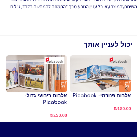
השירות\המוצר ו\או כל עניין הנובע מכך *התמונה להמחשה בלבד, ט.ל.ח
יכול לעניין אותך
אלבום פנורמי- Picabook
אלבום ריבועי גדול-
כר
Picabook
מזנ
₪
180.00
₪
250.00
00