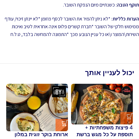
תוקף הטבה:
כשנתיים מיום הנפקת השובר.
הערות כלליות:
*לא ניתן להמיר את השובר לכסף מזומן *לא יינתן זיכוי/ עודף
ממימוש חלקי של השובר *חברת קשרים פלוס אינה אחראית לטיב ואיכות
השירות\המוצר ו\או כל עניין הנובע מכך *התמונה להמחשה בלבד, ט.ל.ח
יכול לעניין אותך
4 פיצות משפחתיות +
ls
תוספת על כל מגש ברשת
ארוחת בוקר זוגית במלון