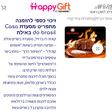
דלג לניווט
בירור יתרה
דלג לתוכן ראשי
עמוד הבית
/
מסעדות ובתי קפה
זיכוי כספי להזמנה
מתפריט מסעדת Casa
do brasil באילת
קאזה דו ברזיל, מסעדת בשרים אילת
– מציעה תפריט בשיטת "אשפטו
לחץ להגדלה
קוהידו" – "השיפוד הרץ" – נתחי בשר
עסיסיים הנפרסים על ידי
ה"פסאדורים" היישר מהשיפוד אל
הצלחת כמה שרק תרצו…
בנוסף תוכלו ליהנות מתפריט עשיר
הכולל בשרים, סלטים, מנות צמחוניות
ומנות ילדים.
הפסאדורים וצוות הגרילמנים מזמינים
אתכם ליהנות מאווירה ברזילאית
מלהיבה ומקרנבל בשרים עשיר