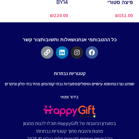
פיצה סטורי
BY14
00
₪
152.00
₪
220.00
כל ההטבות
מי אנחנו
שאלות ותשובות
צור קשר
קטגוריות נבחרות
שופינג וצרכנות
ספא עיסויים וטיפולים
מסעדות ובתי קפה
מזון מהיר
בתי מלון וצימרים
בידור ופנאי
במועדון ההטבות של HappyGift תוכלו להנות ממגוון
מתנות והטבות מתוך קטגוריות נבחרות!
כל הזכויות שמורות לקשרים פלוס בע"מ © 2025