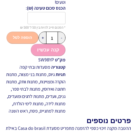
וטעים!
הכנס סכום טעינה (₪):
* הסכום חייב להיות בין 50 ל־500 ₪
+
-
הוספה לסל
קנה עכשיו
מק"ט
SW98YP
קטגוריה
מסעדות ובתי קפה
תגיות
גיוס
,
מתנות בני מצווה
,
מתנות
הוקרה ומצויינות
,
מתנות וותק
,
מתנות
חתונה ואירוסין
,
מתנות לבתי ספר,
גנים, וועדים
,
מתנות לחגים ומועדים
,
מתנות לידה
,
מתנות לימי הולדת
,
מתנות למתגייס
,
פסח
,
ראש השנה
פרטים נוספים
ההטבה מקנה זיכוי כספי להזמנה מתפריט מסעדת Casa do brasil באילת