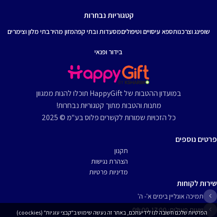
קטגוריות נבחרות
שופינג וצרכנות
ספא עיסויים וטיפולים
מסעדות ובתי קפה
מזון מהיר
בתי מלון וצימרים
בידור ופנאי
במועדון ההטבות של HappyGift תוכלו להנות ממגוון
מתנות והטבות מתוך קטגוריות נבחרות!
כל הזכויות שמורות לקשרים פלוס בע"מ © 2025
פרטים נוספים
תקנון
הצהרת נגישות
מדיניות פרטיות
שירות לקוחות
תמיכה אונליין בימים א'- ה'
שעות פעילות: 09:00-17:00
הפרטיות שלכם חשובה לנו לידיעתכם, באתר זה נעשה שימוש ב"קבצי עוגיות" (coockies)