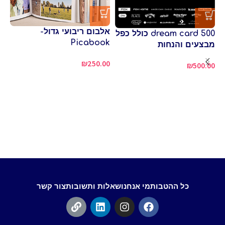
אלבום ריבועי גדול-
אל
dream card 500 כולל כפל
ok
Picabook
מבצעים והנחות
00
₪
250.00
₪
500.00
כל ההטבות
מי אנחנו
שאלות ותשובות
צור קשר