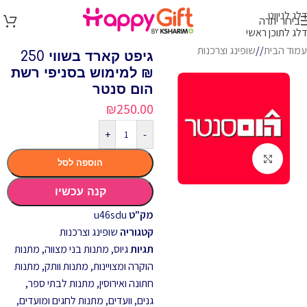
דלג לניווט
בירור יתרה
דלג לתוכן ראשי
עמוד הבית
/
שופינג וצרכנות
גיפט קארד בשווי 250
₪ למימוש בסניפי רשת
הום סנטר
₪
250.00
+
-
לחץ להגדלה
הוספה לסל
קנה עכשיו
מק"ט
u46sdu
קטגוריה
שופינג וצרכנות
תגיות
גיוס
,
מתנות בני מצווה
,
מתנות
הוקרה ומצויינות
,
מתנות וותק
,
מתנות
חתונה ואירוסין
,
מתנות לבתי ספר,
גנים, וועדים
,
מתנות לחגים ומועדים
,