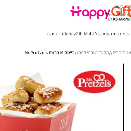
דלג לניווט
דלג לתוכן ראשי
ימת בתי העסק של HappyGift Multi
בירור יתרה
עמוד הבית
/
מסעדות ובתי קפה
/
בייטס M ברשת Mr.Pretzels