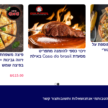
תוספת על
רי
זיכוי כספי להזמנה מתפריט
פיצה משפחתי
מסעדת Casa do brasil באילת
זיווה גבינות 
בפיצה שמש
₪
115.00
הטבות
מי אנחנו
שאלות ותשובות
צור קשר