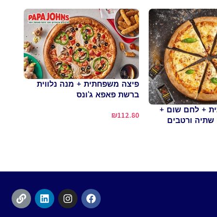
פרעצ
פיצה משפחתית + מנה נלווית
zels
ברשת פאפא ג'ונס
0.00
ת + לחם שום +
₪
112.80
+ שתיה ורטבים