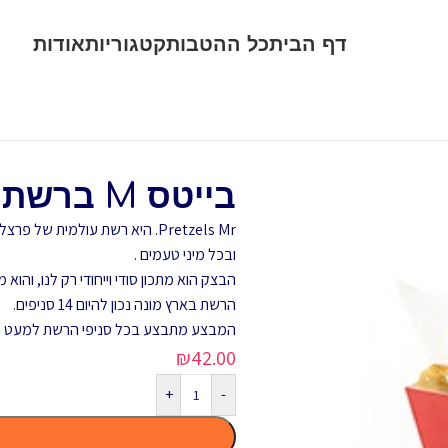
דף הבית
כל ההטבות
קטגוריות
אודות
בייטס M ברשת Mr.Pretzels
Pretzels Mr. היא רשת עולמית ש
ובכל מיני טעמים .
הבצק הוא מתכון סודי וייחודי רק לנו, וה
הרשת בארץ מונה נכון להיום 14 סניפים.
המבצע מתבצע בכל סניפי הרשת למעט הס
₪
42.00
+
-