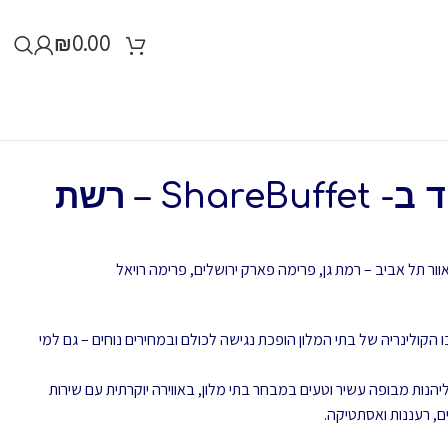
₪
0.00
ארוחת בוקר יחיד ב- ShareBuffet – רשת
וור תל אביב – רמת גן,
פרימה פארק ירושלים,
פרימה רויאל
ל- ShareBuffet, המקום בו הקולינריה של בתי המלון הופכת נגישה לכולם ובמחירים נוחים – גם למי
וצת Share מציע לכם ליהנות מבופה עשיר וטעים במבחר בתי מלון, באווירה יוקרתית עם שירות
ם, רעננות ואסתטיקה.