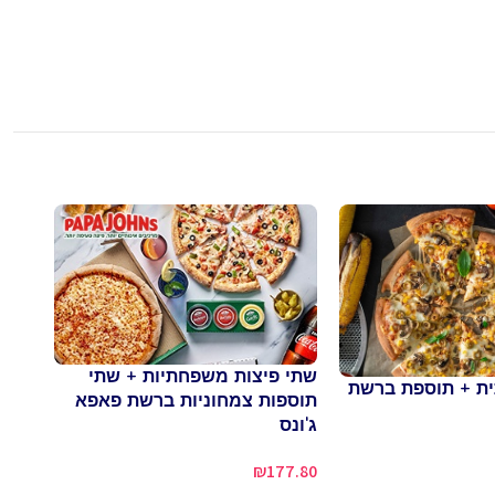
שתי פיצות משפחתיות + שתי
שתי 
ת + תוספת ברשת
תוספות צמחוניות ברשת פאפא
פיצה
ג'ונס
9.80
₪
177.80