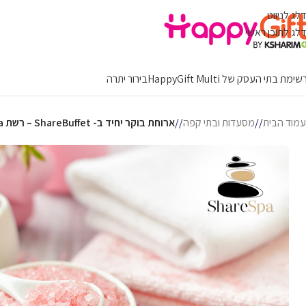
דלג לניווט
דלג לתוכן ראשי
ימת בתי העסק של HappyGift Multi
בירור יתרה
עמוד הבית
/
מסעדות ובתי קפה
/
ארוחת בוקר יחיד ב- ShareBuffet – רשת Share Spa