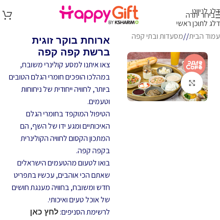
דלג לניווט
בירור יתרה
דלג לתוכן ראשי
עמוד הבית
/
מסעדות ובתי קפה
ארוחת בוקר זוגית
ברשת קפה קפה
צאו איתנו למסע קולינרי משובח,
במהלכו הופכים חומרי הגלם הטובים
לחץ להגדלה
ביותר, לחוויה ייחודית של ניחוחות
וטעמים.
הטיפול המוקפד בחומרי הגלם
האיכותיים ומגע ידו של השף, הם
המתכון הקסום לחוויה הקולינרית
בקפה קפה.
בואו לטעום מהטעמים הישראלים
שאתם הכי אוהבים, עכשיו בתפריט
חדש ומשובח, בחוויה מענגת חושים
של אוכל טעים ואיכותי.
לרשימת הסניפים:
לחץ כאן