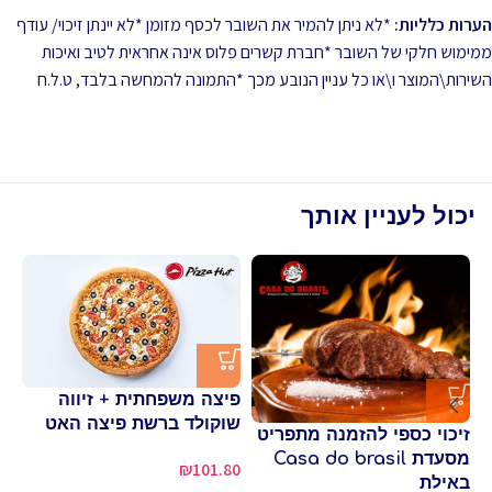
הערות כלליות:
*לא ניתן להמיר את השובר לכסף מזומן *לא יינתן זיכוי/ עודף
ממימוש חלקי של השובר *חברת קשרים פלוס אינה אחראית לטיב ואיכות
השירות\המוצר ו\או כל עניין הנובע מכך *התמונה להמחשה בלבד, ט.ל.ח
יכול לעניין אותך
פיצה משפחתית + זיווה
שוקולד ברשת פיצה האט
זיכוי כספי להזמנה מתפריט
פי
מסעדת Casa do brasil
₪
101.80
שו
באילת