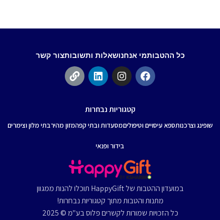
ש
00
כל ההטבות
מי אנחנו
שאלות ותשובות
צור קשר
קטגוריות נבחרות
שופינג וצרכנות
ספא עיסויים וטיפולים
מסעדות ובתי קפה
מזון מהיר
בתי מלון וצימרים
בידור ופנאי
במועדון ההטבות של HappyGift תוכלו להנות ממגוון
מתנות והטבות מתוך קטגוריות נבחרות!
כל הזכויות שמורות לקשרים פלוס בע"מ © 2025