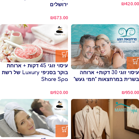
₪
420.00
ירושלים
₪
873.00
עיסוי זוגי 45 דקות + ארוחת
עיסוי זוגי 30 דקות+ ארוחה
בוקר בסניפי Luxury של רשת
בשרית במרחצאות "חמי געש"
Share Spa
₪
950.00
₪
920.00