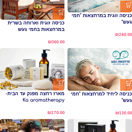
כניסה זוגית במרחצאות "חמי
געש"
כניסה זוגית וארוחה בשרית
במרחצאות בחמי געש
₪
260.00
₪
360.00
מארז רחצה מפנק עד הבית-
כניסה ליחיד למרחצאות "חמי
Ka aromatherapy
געש"
₪
270.00
₪
130.00